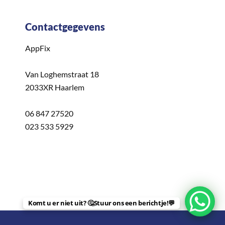
Contactgegevens
AppFix
Van Loghemstraat 18
2033XR Haarlem
06 847 27520
023 533 5929
Komt u er niet uit? 🤔Stuur ons een berichtje!💬