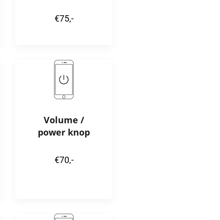
€75,-
Volume /
power knop
€70,-