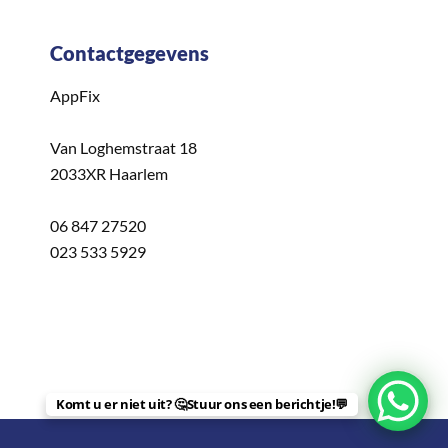
Contactgegevens
AppFix
Van Loghemstraat 18
2033XR Haarlem
06 847 27520
023 533 5929
Komt u er niet uit? 🤔Stuur ons een berichtje!💬