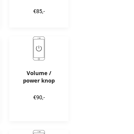
€85,-
Volume /
power knop
€90,-