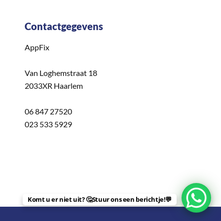
Contactgegevens
AppFix
Van Loghemstraat 18
2033XR Haarlem
06 847 27520
023 533 5929
Komt u er niet uit? 🤔Stuur ons een berichtje!💬