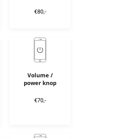
€80,-
Volume /
power knop
€70,-