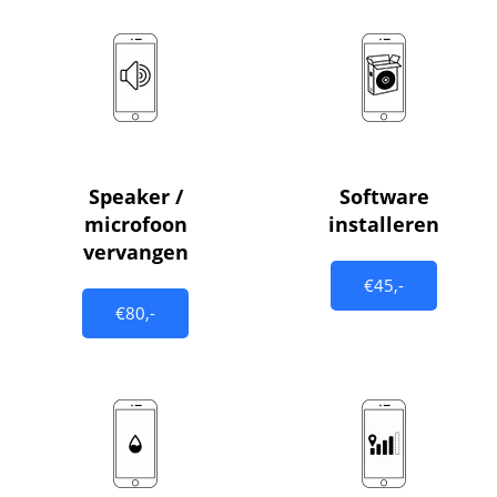
Speaker /
Software
microfoon
installeren
vervangen
€45,-
€80,-