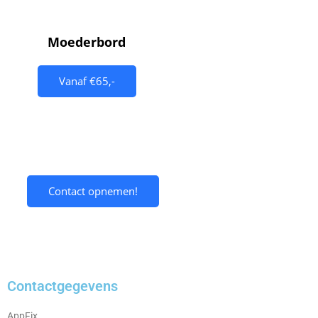
Moederbord
Vanaf €65,-
Contact opnemen!
Contactgegevens
AppFix