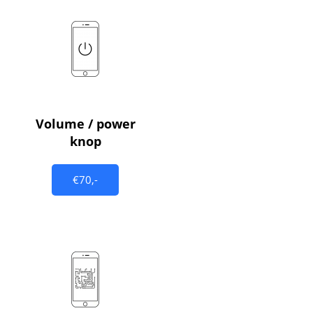
Volume / power
knop
€70,-