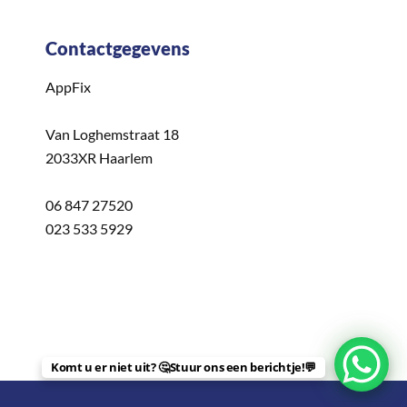
Contactgegevens
AppFix
Van Loghemstraat 18
2033XR Haarlem
06 847 27520
023 533 5929
Komt u er niet uit? 🤔Stuur ons een berichtje!💬