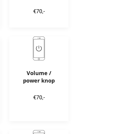
€70,-
Volume /
power knop
€70,-